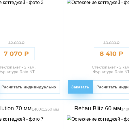
12 600 ₽
13 600 ₽
7 070 ₽
8 410 ₽
теклопакет - 2 кам.
Стеклопакет - 2 кам
Фурнитура Roto NT
Фурнитура Roto N
Расчитать индивидуально
Заказать
Расчитать инд
lution 70 мм
Rehau Blitz 60 мм
1400х1260 мм
140