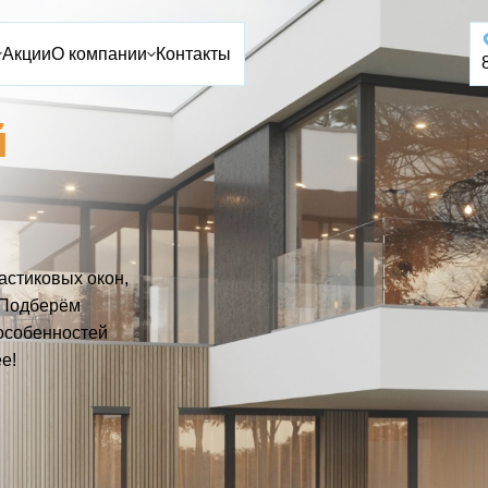
Акции
О компании
Контакты
й
стиковых окон,
 Подберём
особенностей
е!