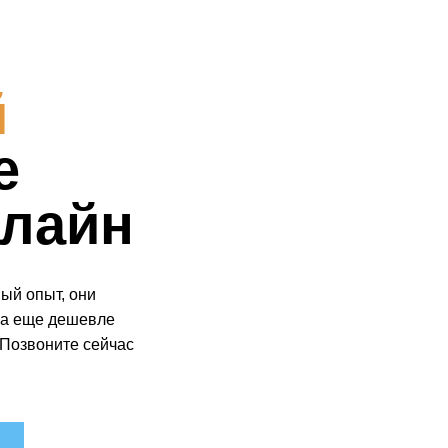
й
е
нлайн
ый опыт, они
на еще дешевле
 Позвоните сейчас